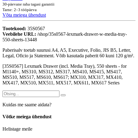
30-päevane raha tagasi garantii
Tarne: 2–3 tööpäeva
Võta meiega ühendust
Tootekood:
35S0567
Veebilehe URL:
/shop/35s0567-lexmark-drawer-w-media-tray-
550-sheets-13448
Paberisalv toetab suurusi A4, A5, Executive, Folio, JIS B5, Letter,
Legal, Oficio ja Statement. Võib kasutada paberit 60 kuni 120 g/m².
[35S0567] Lexmark Drawer (incl. Media Tray), 550 sheets - for
M1140+, MS310, MS312, MS317, MS410, MS415, MS417,
MS510, MS517, MS610, MS617; MX310, MX317, MX410,
MX417, MX510, MX511, MX517, MX611, MX617 Series
Kuidas me saame aidata?
Võtke meiega ühendust
Helistage meile