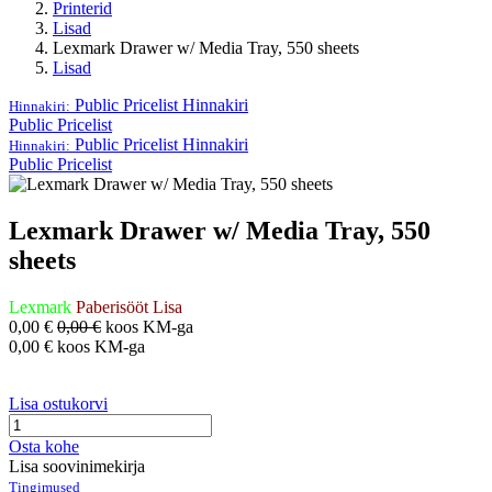
Printerid
Lisad
Lexmark Drawer w/ Media Tray, 550 sheets
Lisad
Public Pricelist
Hinnakiri
Hinnakiri:
Public Pricelist
Public Pricelist
Hinnakiri
Hinnakiri:
Public Pricelist
Lexmark Drawer w/ Media Tray, 550
sheets
Lexmark
Paberisööt
Lisa
0,00
€
0,00
€
koos KM-ga
0,00
€
koos KM-ga
Lisa ostukorvi
Osta kohe
Lisa soovinimekirja
Tingimused