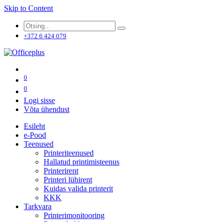
Skip to Content
+372 6 424 079
0
0
Logi sisse
Võta ühendust
Esileht
e-Pood
Teenused
Printeriteenused
Hallatud printimisteenus
Printerirent
Printeri lühirent
Kuidas valida printerit
KKK
Tarkvara
Printerimonitooring