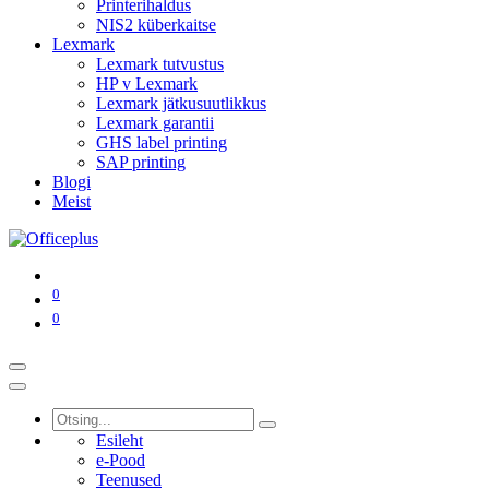
Printerihaldus
NIS2 küberkaitse
Lexmark
Lexmark tutvustus
HP v Lexmark
Lexmark jätkusuutlikkus
Lexmark garantii
GHS label printing
SAP printing
Blogi
Meist
0
0
Esileht
e-Pood
Teenused