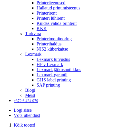
Printeriteenused
Hallatud printimisteenus
Printerirent
Printeri lühirent
Kuidas valida printerit
KKK
Tarkvara
Printerimonitooring
Printerihaldus
NIS2 küberkaitse
Lexmark
Lexmark tutvustus
HP v Lexmark
Lexmark jätkusuutlikkus
Lexmark garantii
GHS label printing
SAP printing
Blogi
Meist
+372 6 424 079
Logi sisse
Võta ühendust
Kõik tooted