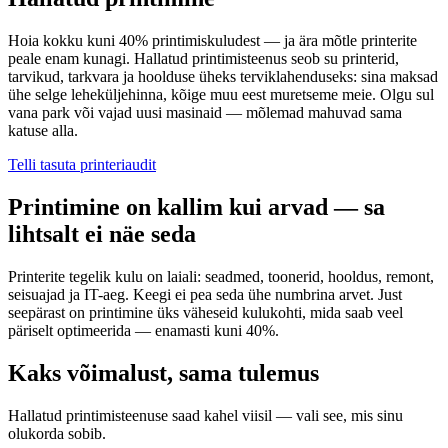
Hoia kokku kuni 40% printimiskuludest — ja ära mõtle printerite
peale enam kunagi. Hallatud printimisteenus seob su printerid,
tarvikud, tarkvara ja hoolduse üheks terviklahenduseks: sina maksad
ühe selge leheküljehinna, kõige muu eest muretseme meie. Olgu sul
vana park või vajad uusi masinaid — mõlemad mahuvad sama
katuse alla.
Telli tasuta printeriaudit
Printimine on kallim kui arvad — sa
lihtsalt ei näe seda
Printerite tegelik kulu on laiali: seadmed, toonerid, hooldus, remont,
seisuajad ja IT-aeg. Keegi ei pea seda ühe numbrina arvet. Just
seepärast on printimine üks väheseid kulukohti, mida saab veel
päriselt optimeerida — enamasti kuni 40%.
Kaks võimalust, sama tulemus
Hallatud printimisteenuse saad kahel viisil — vali see, mis sinu
olukorda sobib.