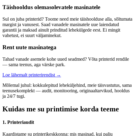
Täishooldus olemasolevatele masinatele
Sul on juba printerid? Toome need meie täishoolduse alla, sõltumata
margist ja vanusest. Saad vanadele masinatele uue laiendatud
garantii ja maksad ainult prinditud lehekülgede eest. Ei mingit
vahetust, ei suurt väljaminekut.
Rent uute masinatega
Tahad vanade asemele kohe uued seadmed? Võta printerid rendile
— sama teenus, aga värske park.
Loe lähemalt printerirendist →
Mõlemal juhul: kokkulepitud leheküljehind, meie täisvastutus, sama
teenusekomplekt — audit, monitooring, originaaltarvikud, hooldus
ja 24/7 tugi.
Kuidas me su printimise korda teeme
1. Printeriaudit
Kaardistame su printerikeskkonna: mis masinad, kui palju