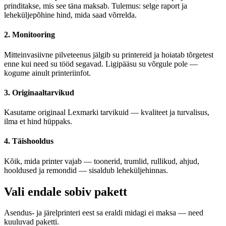
prinditakse, mis see täna maksab. Tulemus: selge raport ja
leheküljepõhine hind, mida saad võrrelda.
2. Monitooring
Mitteinvasiivne pilveteenus jälgib su printereid ja hoiatab tõrgetest
enne kui need su tööd segavad. Ligipääsu su võrgule pole —
kogume ainult printeriinfot.
3. Originaaltarvikud
Kasutame originaal Lexmarki tarvikuid — kvaliteet ja turvalisus,
ilma et hind hüppaks.
4. Täishooldus
Kõik, mida printer vajab — toonerid, trumlid, rullikud, ahjud,
hooldused ja remondid — sisaldub leheküljehinnas.
Vali endale sobiv pakett
Asendus- ja järelprinteri eest sa eraldi midagi ei maksa — need
kuuluvad paketti.