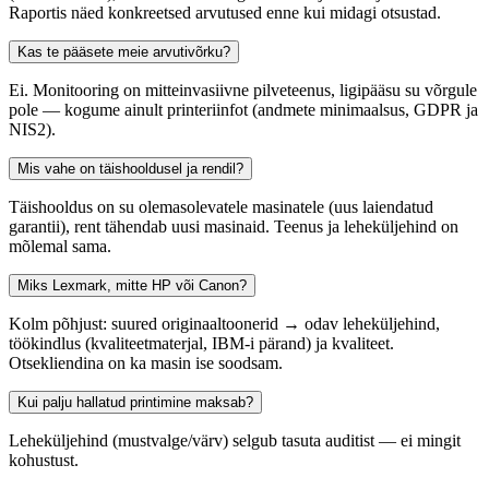
Raportis näed konkreetsed arvutused enne kui midagi otsustad.
Kas te pääsete meie arvutivõrku?
Ei. Monitooring on mitteinvasiivne pilveteenus, ligipääsu su võrgule
pole — kogume ainult printeriinfot (andmete minimaalsus, GDPR ja
NIS2).
Mis vahe on täishooldusel ja rendil?
Täishooldus on su olemasolevatele masinatele (uus laiendatud
garantii), rent tähendab uusi masinaid. Teenus ja leheküljehind on
mõlemal sama.
Miks Lexmark, mitte HP või Canon?
Kolm põhjust: suured originaaltoonerid → odav leheküljehind,
töökindlus (kvaliteetmaterjal, IBM-i pärand) ja kvaliteet.
Otsekliendina on ka masin ise soodsam.
Kui palju hallatud printimine maksab?
Leheküljehind (mustvalge/värv) selgub tasuta auditist — ei mingit
kohustust.