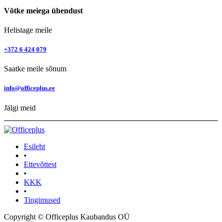
Võtke meiega ühendust
Helistage meile
+372 6 424 079
Saatke meile sõnum
info@officeplus.ee
Jälgi meid
Esileht
•
Ettevõttest
•
KKK
•
Tingimused
Copyright © Officeplus Kaubandus OÜ