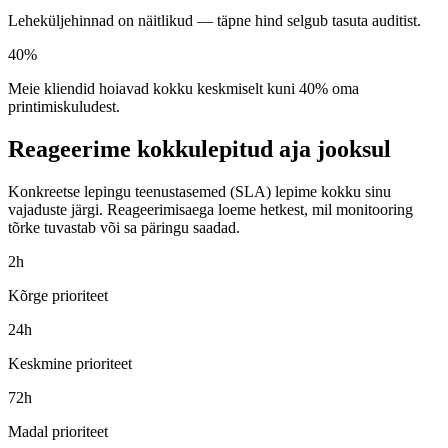
Leheküljehinnad on näitlikud — täpne hind selgub tasuta auditist.
40%
Meie kliendid hoiavad kokku keskmiselt kuni 40% oma
printimiskuludest.
Reageerime kokkulepitud aja jooksul
Konkreetse lepingu teenustasemed (SLA) lepime kokku sinu
vajaduste järgi. Reageerimisaega loeme hetkest, mil monitooring
tõrke tuvastab või sa päringu saadad.
2h
Kõrge prioriteet
24h
Keskmine prioriteet
72h
Madal prioriteet