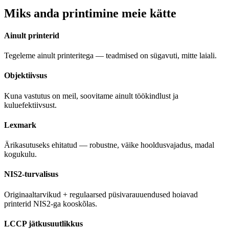
Miks anda printimine meie kätte
Ainult printerid
Tegeleme ainult printeritega — teadmised on sügavuti, mitte laiali.
Objektiivsus
Kuna vastutus on meil, soovitame ainult töökindlust ja
kuluefektiivsust.
Lexmark
Ärikasutuseks ehitatud — robustne, väike hooldusvajadus, madal
kogukulu.
NIS2-turvalisus
Originaaltarvikud + regulaarsed püsivarauuendused hoiavad
printerid NIS2-ga kooskõlas.
LCCP jätkusuutlikkus