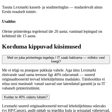
Tasuta Lexmarki kasseti- ja seadmeringlus — teadaolevalt ainus
Eestis reaalselt toimiv.
Usaldus
Oleme printeritega tegelenud üle 20 aasta; vanimad lepingud on
kehtinud üle 15 aasta.
Korduma kippuvad küsimused
Meil on juba printeritega tegeleja / IT saab hakkama — milleks veel
keegi?
Me ei trügi su praeguse pakkuja vahele. Aga tänu Lexmarki
riistvarale saad sama teenuse ligi 40% odavamalt — suured
originaaltoonerid teevad leheküljehinna madalaks. Täishooldus ei
nõua uusi masinaid: vanad saavad uue laiendatud garantii ja su IT
vabaneb printerirutiinist.
Kuidas te 40% säästu lubate?
Lexmarki suured originaaltoonerid teevad leheküljehinna odavaks
(vs HP/Canon), audit näitab su tegeliku kulu ja seisuajad vähenevad.