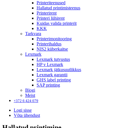
Printeriteenused
Hallatud printimisteenus
Printerirent
Printeri lühirent
Kuidas valida printerit
KKK
Tarkvara
Printerimonitooring
Printerihaldus
NIS2 küberkaitse
Lexmark
Lexmark tutvustus
HP v Lexmark
Lexmark jätkusuutlikkus
Lexmark garantii
GHS label printing
SAP printing
Blogi
Meist
+372 6 424 079
Logi sisse
Võta ühendust
Hallatud printimine