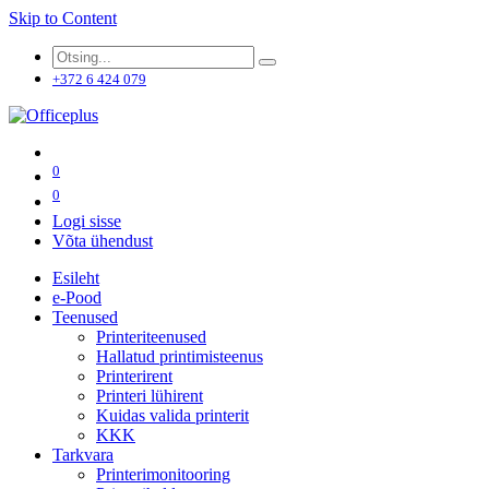
Skip to Content
+372 6 424 079
0
0
Logi sisse
Võta ühendust
Esileht
e-Pood
Teenused
Printeriteenused
Hallatud printimisteenus
Printerirent
Printeri lühirent
Kuidas valida printerit
KKK
Tarkvara
Printerimonitooring