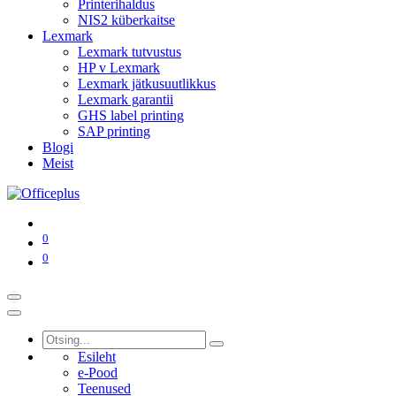
Printerihaldus
NIS2 küberkaitse
Lexmark
Lexmark tutvustus
HP v Lexmark
Lexmark jätkusuutlikkus
Lexmark garantii
GHS label printing
SAP printing
Blogi
Meist
0
0
Esileht
e-Pood
Teenused