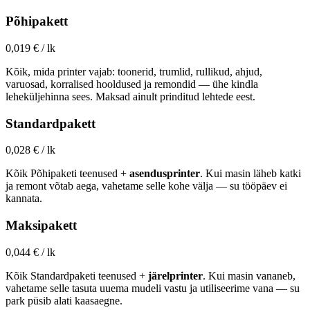
Põhipakett
0,019 €
/ lk
Kõik, mida printer vajab: toonerid, trumlid, rullikud, ahjud,
varuosad, korralised hooldused ja remondid — ühe kindla
leheküljehinna sees. Maksad ainult prinditud lehtede eest.
Standardpakett
0,028 €
/ lk
Kõik Põhipaketi teenused +
asendusprinter
. Kui masin läheb katki
ja remont võtab aega, vahetame selle kohe välja — su tööpäev ei
kannata.
Maksipakett
0,044 €
/ lk
Kõik Standardpaketi teenused +
järelprinter
. Kui masin vananeb,
vahetame selle tasuta uuema mudeli vastu ja utiliseerime vana — su
park püsib alati kaasaegne.