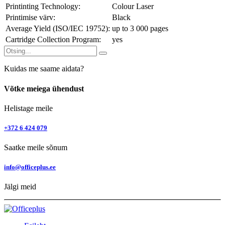
Printinting Technology:
Colour Laser
Printimise värv:
Black
Average Yield (ISO/IEC 19752):
up to 3 000 pages
Cartridge Collection Program:
yes
Kuidas me saame aidata?
Võtke meiega ühendust
Helistage meile
+372 6 424 079
Saatke meile sõnum
info@officeplus.ee
Jälgi meid