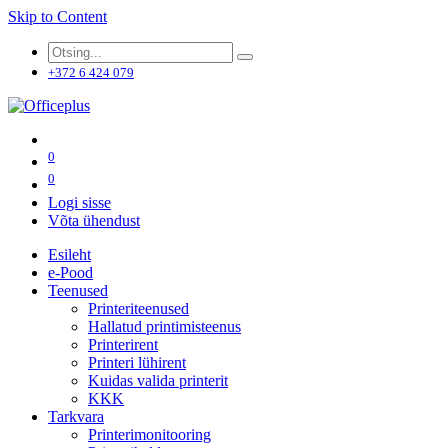
Skip to Content
+372 6 424 079
0
0
Logi sisse
Võta ühendust
Esileht
e-Pood
Teenused
Printeriteenused
Hallatud printimisteenus
Printerirent
Printeri lühirent
Kuidas valida printerit
KKK
Tarkvara
Printerimonitooring