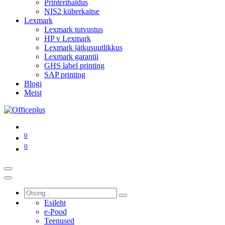
Printerihaldus
NIS2 küberkaitse
Lexmark
Lexmark tutvustus
HP v Lexmark
Lexmark jätkusuutlikkus
Lexmark garantii
GHS label printing
SAP printing
Blogi
Meist
0
0
Esileht
e-Pood
Teenused