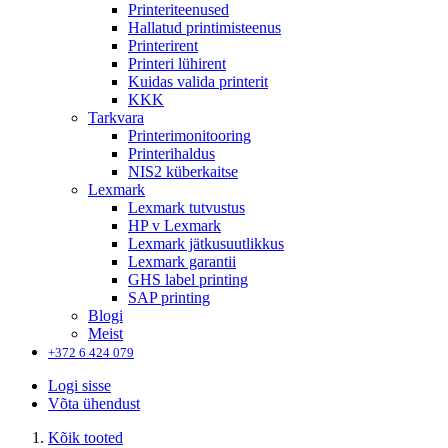
Printeriteenused
Hallatud printimisteenus
Printerirent
Printeri lühirent
Kuidas valida printerit
KKK
Tarkvara
Printerimonitooring
Printerihaldus
NIS2 küberkaitse
Lexmark
Lexmark tutvustus
HP v Lexmark
Lexmark jätkusuutlikkus
Lexmark garantii
GHS label printing
SAP printing
Blogi
Meist
+372 6 424 079
Logi sisse
Võta ühendust
Kõik tooted