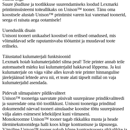
Suure jõudluse ja tootlikkuse suurendamiseks loodud Lexmarki
printimissüsteemi toiteallikaks on Unison™ tooner. Tänu oma
koostisele alustab Unison™ printimist varem kui vanemad toonerid,
seega ei raisata aega ootamisele!
Uuenduslik disain
Unisoni tooneri unikaalsel koostisel on erilised omadused, mis
võimaldavad selle raputamisvaba töötamist ja muudavad toote
eriliseks.
Täiustatud kulumaterjali funktsioonid
Lexmark hoiab kulumaterjalidel silma peal! Teie printer annab teile
automaatselt märku kui kulumaterjalid hakkavad lõppema. Ja kui
kulumaterjale on väga vähe alles kuvab teie printer hinnangulise
järelejäänud lehtede arvu nii, et teate alati täpselt millal on vaja
kulumaterjalid asendada.
Pidevalt silmapaistev pildikvaliteet
Unison™ tooneriga saavutate püsivalt suurepärase prindikvaliteedi
ja suurendate oma töö tootlikkust. Unisoni tooneriga prinditud
dokumendid näevad tooneri ainulaadse koostise tõttu suurepärased
välja alates esimesest leheküljest kuni viimaseni.
Monokroomne Unison™ tooner tagab rikkaliku musta ja heade
üleminekutoonidega halli koos kõrge kontrastsuse ja täpsusega.
Värviline Unison™ tooner pakub kõrge kontrastsusega rikkalikke ja