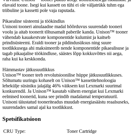
elavaid toone. Isegi kui kassett on tühi ei ole väljatrükk tuhm ega
triibuline ja kassetti pole vaja raputada.
Pikaealine süsteemi ja töökindlus
Unisoni tooneri ainulaadne madal hõõrduvus suurendab tooneri
voolu ja aitab toonerit tõhusamalt paberile kanda. Unison™ tooner
vähendab kauakestvate komponentide kulumist ja kaitseb
prindisüsteemi. Eraldi tooner ja pildindusüksus ning suure
tootlikkusega ahi maksimeerib nende komponentide pikaealisuse ja
tagab pikaajalise töökindluse, säästes lõpp kokkuvõttes nii aega,
raha kui ka keskkonda.
Hämmastav jätkusuutlikkus
Unison™ tooner teeb revolutsioonilise hüppe jätkusuutlikkuses.
Sõltumatu uuringu kohaselt on Unison™ kassetitehnoloogia
lehekülje süsiniku jalajälg 46% väiksem kui Lexmarki suurimal
konkurendil. Ja Unison™ kasutab vähem energiat kui Lexmarki
eelmised toonerid, kuna see prindib madalamal temperatuuril.
Unisoni täiustatud tooneriteadus muudab energiasäästu reaalsuseks,
suurendades samal ajal ka tootlikkust.
Spetsifikatsioon
CRU Type:
Toner Cartridge