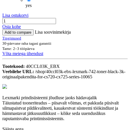
yes
Lisa ostukorvi
Osta kohe
Lisa soovinimekirja
Add to compare
Tingimused
30-päevane raha tagasi garantii
Tarne: 2–3 tööpäeva
Võta meiega ühendust
Tootekood:
40CCL03K_EBX
Veebilehe URL:
/shop/40ccl03k-ebx-lexmark-742-toner-black-3k-
originaalpakendita-for-cs720-cx725-series-10065
Lexmarki prindisüsteemi jõudluse jaoks hädavajalik
Täiustatud tooneriteadus – piisavalt võimas, et pakkuda püsivalt
silmapaistvat pildikvaliteeti, kauakestvat süsteemi töökindlust ja
hämmastavat jätkusuutlikkust – kõike seda uuenduslikus
raputamisvaba printimissüsteemis.
Säästa aega