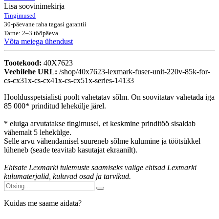
Lisa soovinimekirja
Tingimused
30-päevane raha tagasi garantii
Tarne: 2–3 tööpäeva
Võta meiega ühendust
Tootekood:
40X7623
Veebilehe URL:
/shop/40x7623-lexmark-fuser-unit-220v-85k-for-
cs-cx31x-cs-cx41x-cs-cx51x-series-14133
Hooldusspetsialisti poolt vahetatav sõlm. On soovitatav vahetada iga
85 000* prinditud lehekülje järel.
* eluiga arvutatakse tingimusel, et keskmine prinditöö sisaldab
vähemalt 5 lehekülge.
Selle arvu vähendamisel suureneb sõlme kulumine ja töötsükkel
lüheneb (seade teavitab kasutajat
ekraanilt
).
Ehtsate Lexmarki tulemuste saamiseks valige ehtsad Lexmarki
kulumaterjalid, kuluvad osad ja tarvikud.
Kuidas me saame aidata?