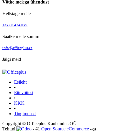
Võtke meiega ühendust
Helistage meile
+372 6 424 079
Saatke meile sõnum
info@officeplus.ee
Jälgi meid
Esileht
•
Ettevõttest
•
KKK
•
Tingimused
Copyright © Officeplus Kaubandus OÜ
Tehtud
- #1
Open Source eCommerce
-ga