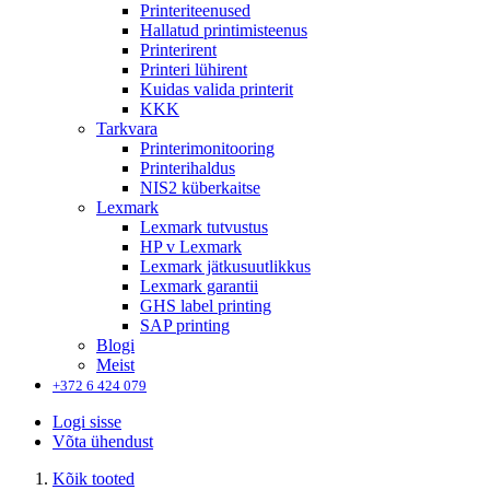
Printeriteenused
Hallatud printimisteenus
Printerirent
Printeri lühirent
Kuidas valida printerit
KKK
Tarkvara
Printerimonitooring
Printerihaldus
NIS2 küberkaitse
Lexmark
Lexmark tutvustus
HP v Lexmark
Lexmark jätkusuutlikkus
Lexmark garantii
GHS label printing
SAP printing
Blogi
Meist
+372 6 424 079
Logi sisse
Võta ühendust
Kõik tooted