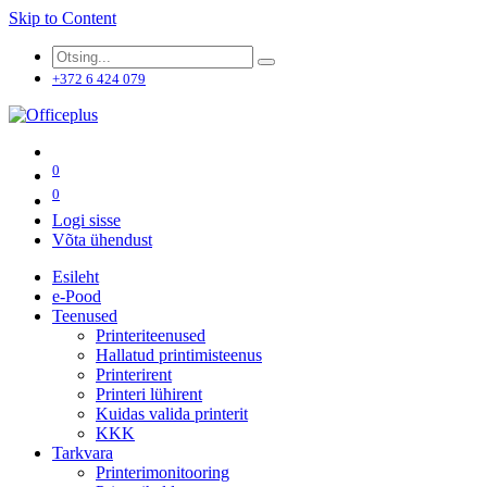
Skip to Content
+372 6 424 079
0
0
Logi sisse
Võta ühendust
Esileht
e-Pood
Teenused
Printeriteenused
Hallatud printimisteenus
Printerirent
Printeri lühirent
Kuidas valida printerit
KKK
Tarkvara
Printerimonitooring