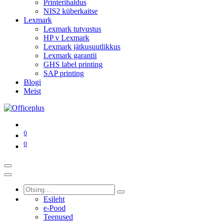
Printerihaldus
NIS2 küberkaitse
Lexmark
Lexmark tutvustus
HP v Lexmark
Lexmark jätkusuutlikkus
Lexmark garantii
GHS label printing
SAP printing
Blogi
Meist
0
0
Esileht
e-Pood
Teenused