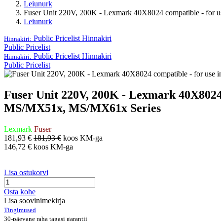
Leiunurk
Fuser Unit 220V, 200K - Lexmark 40X8024 compatible - 
Leiunurk
Public Pricelist
Hinnakiri
Hinnakiri:
Public Pricelist
Public Pricelist
Hinnakiri
Hinnakiri:
Public Pricelist
Fuser Unit 220V, 200K - Lexmark 40X80
MS/MX51x, MS/MX61x Series
Lexmark
Fuser
181,93
€
181,93
€
koos KM-ga
146,72
€
koos KM-ga
Lisa ostukorvi
Osta kohe
Lisa soovinimekirja
Tingimused
30-päevane raha tagasi garantii