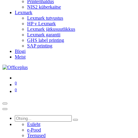
Printerihaldus
NIS2 küberkaitse
Lexmark
Lexmark tutvustus
HP v Lexmark
Lexmark jätkusuutlikkus
Lexmark garantii
GHS label printing
SAP printing
Blogi
Meist
0
0
Esileht
e-Pood
Teenused