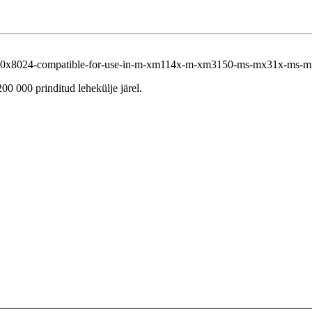
k-40x8024-compatible-for-use-in-m-xm114x-m-xm3150-ms-mx31x-ms-
00 000 prinditud lehekülje järel.