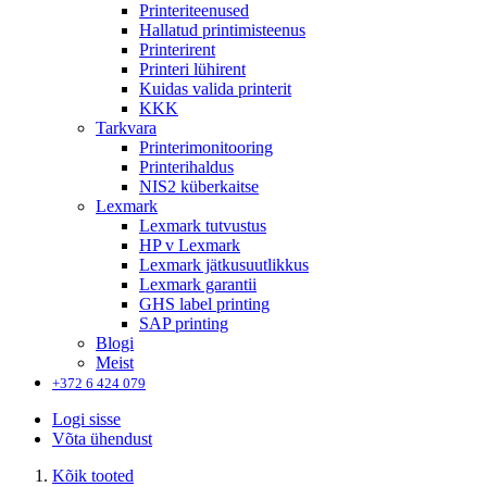
Printeriteenused
Hallatud printimisteenus
Printerirent
Printeri lühirent
Kuidas valida printerit
KKK
Tarkvara
Printerimonitooring
Printerihaldus
NIS2 küberkaitse
Lexmark
Lexmark tutvustus
HP v Lexmark
Lexmark jätkusuutlikkus
Lexmark garantii
GHS label printing
SAP printing
Blogi
Meist
+372 6 424 079
Logi sisse
Võta ühendust
Kõik tooted