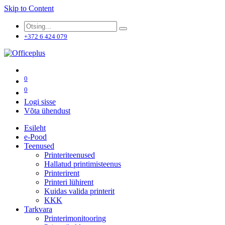
Skip to Content
+372 6 424 079
0
0
Logi sisse
Võta ühendust
Esileht
e-Pood
Teenused
Printeriteenused
Hallatud printimisteenus
Printerirent
Printeri lühirent
Kuidas valida printerit
KKK
Tarkvara
Printerimonitooring