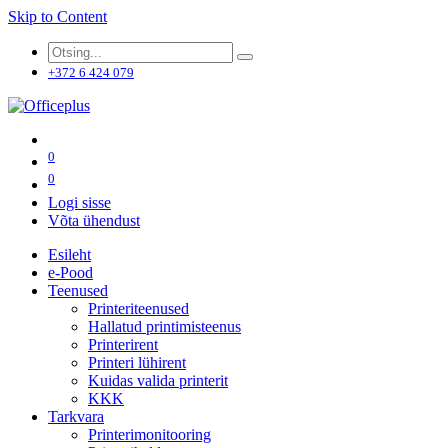
Skip to Content
+372 6 424 079
0
0
Logi sisse
Võta ühendust
Esileht
e-Pood
Teenused
Printeriteenused
Hallatud printimisteenus
Printerirent
Printeri lühirent
Kuidas valida printerit
KKK
Tarkvara
Printerimonitooring