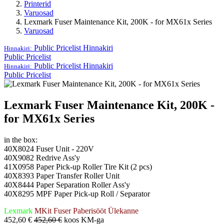
Printerid
Varuosad
Lexmark Fuser Maintenance Kit, 200K - for MX61x Series
Varuosad
Public Pricelist
Hinnakiri
Hinnakiri:
Public Pricelist
Public Pricelist
Hinnakiri
Hinnakiri:
Public Pricelist
Lexmark Fuser Maintenance Kit, 200K -
for MX61x Series
in the box:
40X8024 Fuser Unit - 220V
40X9082 Redrive Ass'y
41X0958 Paper Pick-up Roller Tire Kit (2 pcs)
40X8393 Paper Transfer Roller Unit
40X8444 Paper Separation Roller Ass'y
40X8295 MPF Paper Pick-up Roll / Separator
Lexmark
MKit
Fuser
Paberisööt
Ülekanne
452,60
€
452,60
€
koos KM-ga