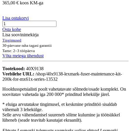
365,00
€
koos KM-ga
Lisa ostukorvi
Osta kohe
Lisa soovinimekirja
Tingimused
30-päevane raha tagasi garantii
Tarne: 2–3 tööpäeva
Võta meiega ühendust
Tootekood:
40X9138
Veebilehe URL:
/shop/40x9138-lexmark-fuser-maintenance-kit-
200k-for-mx61x-series-13532
Hooldusspetsialisti poolt vahetatavate sõlmede/osade komplekt. On
soovitatav vahetada iga 200 000* prinditud lehekülje järel.
* eluiga arvutatakse tingimusel, et keskmine prinditöö sisaldab
vähemalt 3 lehekülge.
Selle arvu vähendamisel suureneb sõlme kulumine ja töötsükkel
lüheneb
(seade teavitab kasutajat
ekraanilt
).
Ehtsate Lexmarki tulemuste saamiseks valige ehtsad Lexmarki