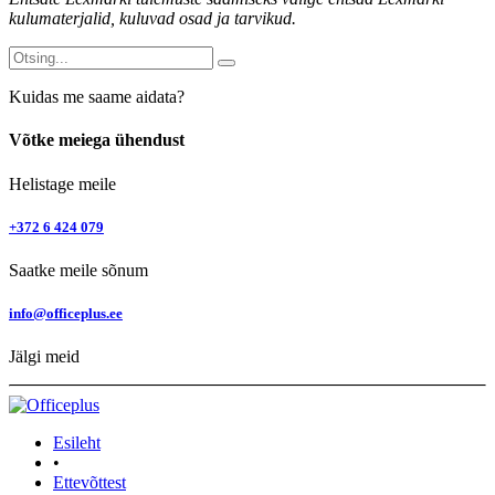
kulumaterjalid, kuluvad osad ja tarvikud.
Kuidas me saame aidata?
Võtke meiega ühendust
Helistage meile
+372 6 424 079
Saatke meile sõnum
info@officeplus.ee
Jälgi meid
Esileht
•
Ettevõttest