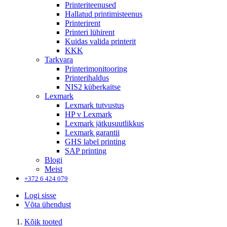
Printeriteenused
Hallatud printimisteenus
Printerirent
Printeri lühirent
Kuidas valida printerit
KKK
Tarkvara
Printerimonitooring
Printerihaldus
NIS2 küberkaitse
Lexmark
Lexmark tutvustus
HP v Lexmark
Lexmark jätkusuutlikkus
Lexmark garantii
GHS label printing
SAP printing
Blogi
Meist
+372 6 424 079
Logi sisse
Võta ühendust
Kõik tooted