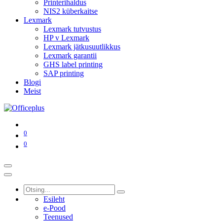
Printerihaldus
NIS2 küberkaitse
Lexmark
Lexmark tutvustus
HP v Lexmark
Lexmark jätkusuutlikkus
Lexmark garantii
GHS label printing
SAP printing
Blogi
Meist
0
0
Esileht
e-Pood
Teenused