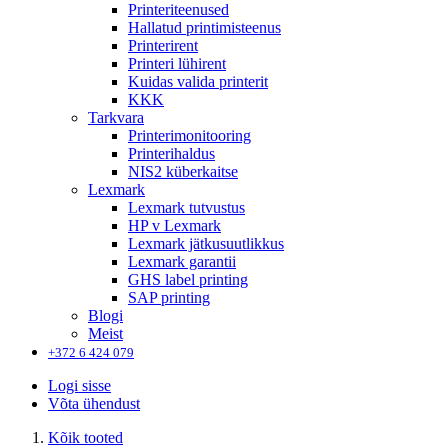
Printeriteenused
Hallatud printimisteenus
Printerirent
Printeri lühirent
Kuidas valida printerit
KKK
Tarkvara
Printerimonitooring
Printerihaldus
NIS2 küberkaitse
Lexmark
Lexmark tutvustus
HP v Lexmark
Lexmark jätkusuutlikkus
Lexmark garantii
GHS label printing
SAP printing
Blogi
Meist
+372 6 424 079
Logi sisse
Võta ühendust
Kõik tooted