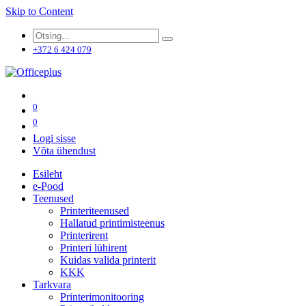
Skip to Content
+372 6 424 079
0
0
Logi sisse
Võta ühendust
Esileht
e-Pood
Teenused
Printeriteenused
Hallatud printimisteenus
Printerirent
Printeri lühirent
Kuidas valida printerit
KKK
Tarkvara
Printerimonitooring