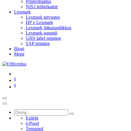
Printerihaldus
NIS2 küberkaitse
Lexmark
Lexmark tutvustus
HP v Lexmark
Lexmark jätkusuutlikkus
Lexmark garantii
GHS label printing
SAP printing
Blogi
Meist
0
0
Esileht
e-Pood
Teenused