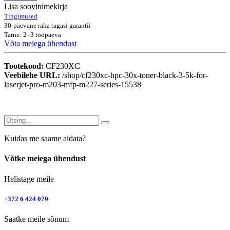
Lisa soovinimekirja
Tingimused
30-päevane raha tagasi garantii
Tarne: 2–3 tööpäeva
Võta meiega ühendust
Tootekood:
CF230XC
Veebilehe URL:
/shop/cf230xc-hpc-30x-toner-black-3-5k-for-
laserjet-pro-m203-mfp-m227-series-15538
Kuidas me saame aidata?
Võtke meiega ühendust
Helistage meile
+372 6 424 079
Saatke meile sõnum