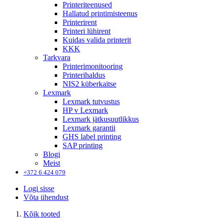
Printeriteenused
Hallatud printimisteenus
Printerirent
Printeri lühirent
Kuidas valida printerit
KKK
Tarkvara
Printerimonitooring
Printerihaldus
NIS2 küberkaitse
Lexmark
Lexmark tutvustus
HP v Lexmark
Lexmark jätkusuutlikkus
Lexmark garantii
GHS label printing
SAP printing
Blogi
Meist
+372 6 424 079
Logi sisse
Võta ühendust
Kõik tooted