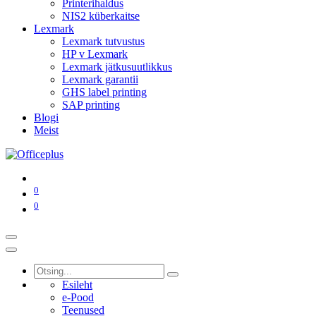
Printerihaldus
NIS2 küberkaitse
Lexmark
Lexmark tutvustus
HP v Lexmark
Lexmark jätkusuutlikkus
Lexmark garantii
GHS label printing
SAP printing
Blogi
Meist
0
0
Esileht
e-Pood
Teenused