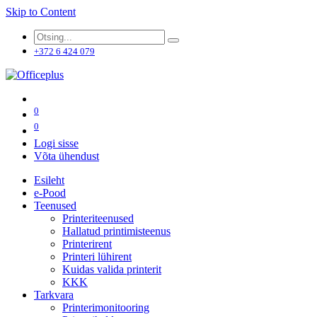
Skip to Content
+372 6 424 079
0
0
Logi sisse
Võta ühendust
Esileht
e-Pood
Teenused
Printeriteenused
Hallatud printimisteenus
Printerirent
Printeri lühirent
Kuidas valida printerit
KKK
Tarkvara
Printerimonitooring