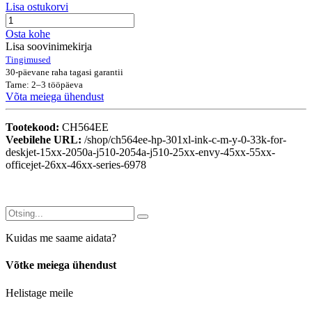
Lisa ostukorvi
Osta kohe
Lisa soovinimekirja
Tingimused
30-päevane raha tagasi garantii
Tarne: 2–3 tööpäeva
Võta meiega ühendust
Tootekood:
CH564EE
Veebilehe URL:
/shop/ch564ee-hp-301xl-ink-c-m-y-0-33k-for-
deskjet-15xx-2050a-j510-2054a-j510-25xx-envy-45xx-55xx-
officejet-26xx-46xx-series-6978
Kuidas me saame aidata?
Võtke meiega ühendust
Helistage meile