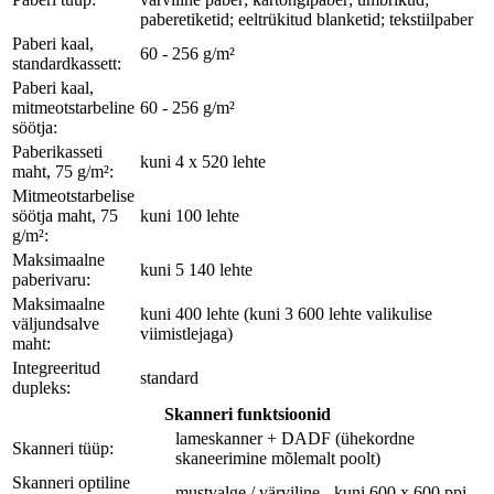
paberetiketid; eeltrükitud blanketid; tekstiilpaber
Paberi kaal,
60 - 256 g/m²
standardkassett:
Paberi kaal,
mitmeotstarbeline
60 - 256 g/m²
söötja:
Paberikasseti
kuni 4 x 520 lehte
maht, 75 g/m²:
Mitmeotstarbelise
söötja maht, 75
kuni 100 lehte
g/m²:
Maksimaalne
kuni 5 140 lehte
paberivaru:
Maksimaalne
kuni 400 lehte (kuni 3 600 lehte valikulise
väljundsalve
viimistlejaga)
maht:
Integreeritud
standard
dupleks:
Skanneri funktsioonid
lameskanner + DADF (ühekordne
Skanneri tüüp:
skaneerimine mõlemalt poolt)
Skanneri optiline
mustvalge / värviline - kuni 600 x 600 ppi