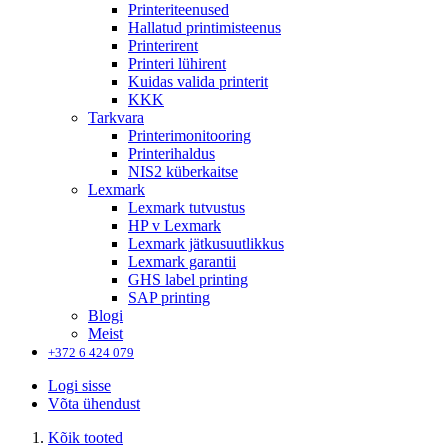
Printeriteenused
Hallatud printimisteenus
Printerirent
Printeri lühirent
Kuidas valida printerit
KKK
Tarkvara
Printerimonitooring
Printerihaldus
NIS2 küberkaitse
Lexmark
Lexmark tutvustus
HP v Lexmark
Lexmark jätkusuutlikkus
Lexmark garantii
GHS label printing
SAP printing
Blogi
Meist
+372 6 424 079
Logi sisse
Võta ühendust
Kõik tooted