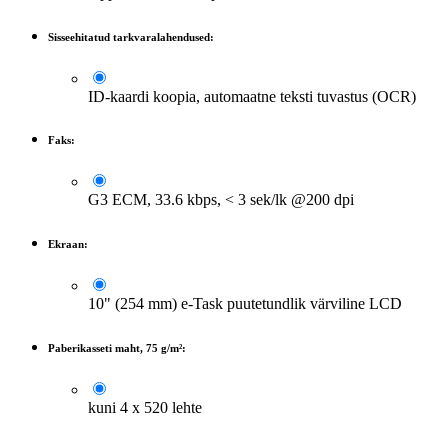
Sisseehitatud tarkvaralahendused:
ID-kaardi koopia, automaatne teksti tuvastus (OCR)
Faks:
G3 ECM, 33.6 kbps, < 3 sek/lk @200 dpi
Ekraan:
10" (254 mm) e-Task puutetundlik värviline LCD
Paberikasseti maht, 75 g/m²:
kuni 4 x 520 lehte