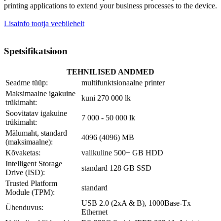
printing applications to extend your business processes to the device.
Lisainfo tootja veebilehelt
Spetsifikatsioon
TEHNILISED ANDMED
Seadme tüüp:
multifunktsionaalne printer
Maksimaalne igakuine
kuni 270 000 lk
trükimaht:
Soovitatav igakuine
7 000 - 50 000 lk
trükimaht:
Mälumaht, standard
4096 (4096) MB
(maksimaalne):
Kõvaketas:
valikuline 500+ GB HDD
Intelligent Storage
standard 128 GB SSD
Drive (ISD):
Trusted Platform
standard
Module (TPM):
USB 2.0 (2xA & B), 1000Base-Tx
Ühenduvus:
Ethernet