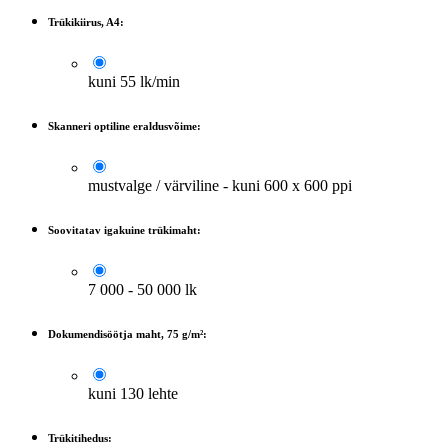
Trükikiirus, A4:
kuni 55 lk/min
Skanneri optiline eraldusvõime:
mustvalge / värviline - kuni 600 x 600 ppi
Soovitatav igakuine trükimaht:
7 000 - 50 000 lk
Dokumendisöötja maht, 75 g/m²:
kuni 130 lehte
Trükitihedus: