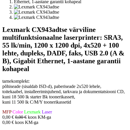
Lexmark CX943adtse värviline
multifunktsionaalne laserprinter: SRA3,
55 lk/min, 1200 x 1200 dpi, 4x520 + 100
lehte, dupleks, DADF, faks, USB 2.0 (A &
B), Gigabit Ethernet, 1-aastane garantii
kohapeal
tarnekomplekt:
põhiseade (sisaldab ISD-d), paberiseade 2x520 lehele,
toitekaabel, installeerimisjuhend, tarkvara ja dokumentatsiooni CD,
kuni 18 500 lk starter Bk toonerikassett,
kuni 11 500 lk C/M/Y toonerikassetid
MFP
Color
Lexmark
Laser
0,00
€
0,00
€
koos KM-ga
0,00
€
koos KM-ga