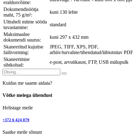
eraldusvõime:
Dokumendisöötja
kuni 130 lehte
maht, 75 g/m²:
Ultraheli mitme sööda
standard
tuvastamine:
Maksimaalne
kuni 297 x 432 mm
dokumendi suurus:
Skaneeritud kujutise
JPEG, TIFF, XPS, PDF,
failivorming:
arhiiv/turvaline/tihendatud/läbiotsitav PDF
Skaneerimise
e-post, arvutikaust, FTP, USB mälupulk
sihtkohad:
Kuidas me saame aidata?
Võtke meiega ühendust
Helistage meile
+372 6 424 079
Saatke meile sõnum