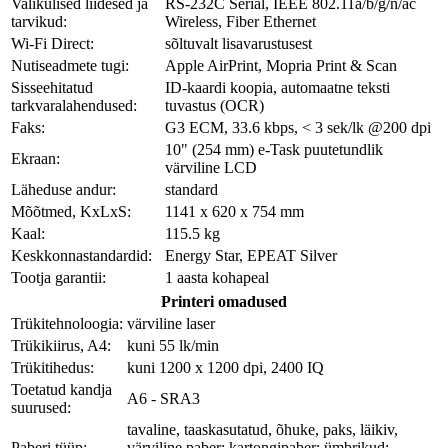
Valikulised liidesed ja
RS-232C Serial, IEEE 802.11a/b/g/n/ac
tarvikud:
Wireless, Fiber Ethernet
Wi-Fi Direct:
sõltuvalt lisavarustusest
Nutiseadmete tugi:
Apple AirPrint, Mopria Print & Scan
Sisseehitatud
ID-kaardi koopia, automaatne teksti
tarkvaralahendused:
tuvastus (OCR)
Faks:
G3 ECM, 33.6 kbps, < 3 sek/lk @200 dpi
10" (254 mm) e-Task puutetundlik
Ekraan:
värviline LCD
Läheduse andur:
standard
Mõõtmed, KxLxS:
1141 x 620 x 754 mm
Kaal:
115.5 kg
Keskkonnastandardid:
Energy Star, EPEAT Silver
Tootja garantii:
1 aasta kohapeal
Printeri omadused
Trükitehnoloogia:
värviline laser
Trükikiirus, A4:
kuni 55 lk/min
Trükitihedus:
kuni 1200 x 1200 dpi, 2400 IQ
Toetatud kandja
A6 - SRA3
suurused:
tavaline, taaskasutatud, õhuke, paks, läikiv,
Paberi tüüp:
värviline paber; kartongipaber; ümbrikud;