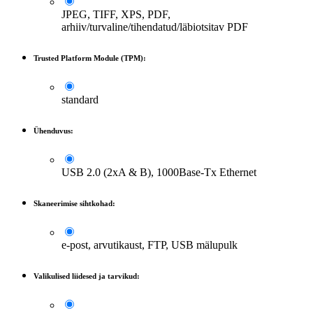
JPEG, TIFF, XPS, PDF,
arhiiv/turvaline/tihendatud/läbiotsitav PDF
Trusted Platform Module (TPM):
standard
Ühenduvus:
USB 2.0 (2xA & B), 1000Base-Tx Ethernet
Skaneerimise sihtkohad:
e-post, arvutikaust, FTP, USB mälupulk
Valikulised liidesed ja tarvikud: