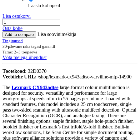
1 aasta kohapeal
Lisa ostukorvi
Osta kohe
Lisa soovinimekirja
Add to compare
Tingimused
30-päevane raha tagasi garantii
Tarne: 2–3 tööpäeva
Võta meiega ühendust
Tootekood:
32D0370
Veebilehe URL:
/shop/lexmark-cx943adtse-varviline-mfp-14900
The
Lexmark CX943adtse
large-format colour multifunction is
designed for security, versatility and performance for large
workgroups at speeds of up to 55 pages per minute. Loaded with
standard features, this model includes a 25 cm touchscreen, single-
pass two-sided scanning with ultrasonic multifeed detection, Optical
Character Recognition (OCR), and analogue faxing. There are
several finishing options: staple finisher, staple hole-punch finisher,
booklet finisher or Lexmark’s first trifold/Z-fold finisher. Built-in
workflow solutions, like Scan Centre for simple document routing,
plus software alliance solutions provide a variety of capture and