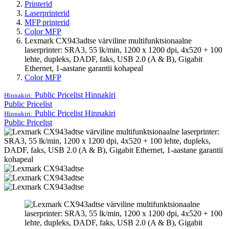
Printerid
Laserprinterid
MFP printerid
Color MFP
Lexmark CX943adtse värviline multifunktsionaalne
laserprinter: SRA3, 55 lk/min, 1200 x 1200 dpi, 4x520 + 100
lehte, dupleks, DADF, faks, USB 2.0 (A & B), Gigabit
Ethernet, 1-aastane garantii kohapeal
Color MFP
Public Pricelist
Hinnakiri
Hinnakiri:
Public Pricelist
Public Pricelist
Hinnakiri
Hinnakiri:
Public Pricelist