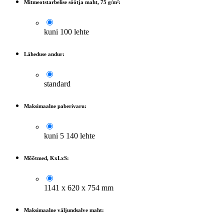
Mitmeotstarbelise söötja maht, 75 g/m²:
kuni 100 lehte
Läheduse andur:
standard
Maksimaalne paberivaru:
kuni 5 140 lehte
Mõõtmed, KxLxS:
1141 x 620 x 754 mm
Maksimaalne väljundsalve maht: