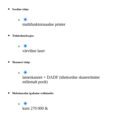
Seadme tüüp:
multifunktsionaalne printer
Trükitehnoloogia:
värviline laser
Skanneri tüüp:
lameskanner + DADF (ühekordne skaneerimine
mõlemalt poolt)
Maksimaalne igakuine trükimaht:
kuni 270 000 lk