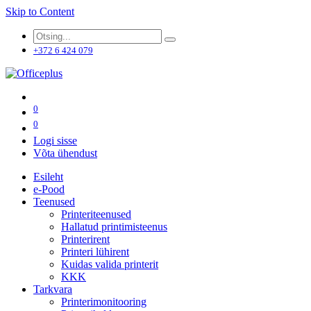
Skip to Content
+372 6 424 079
0
0
Logi sisse
Võta ühendust
Esileht
e-Pood
Teenused
Printeriteenused
Hallatud printimisteenus
Printerirent
Printeri lühirent
Kuidas valida printerit
KKK
Tarkvara
Printerimonitooring