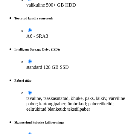
valikuline 500+ GB HDD
Toetatud kandja suurused:
A6 - SRA3
Intelligent Storage Drive (ISD):
standard 128 GB SSD
Paberi tüüp:
tavaline, taaskasutatud, õhuke, paks, läikiv, värviline
paber; kartongipaber; ümbrikud; paberetiketid;
eeltrükitud blanketid; tekstiilpaber
Skaneeritud kujutise failivorming: