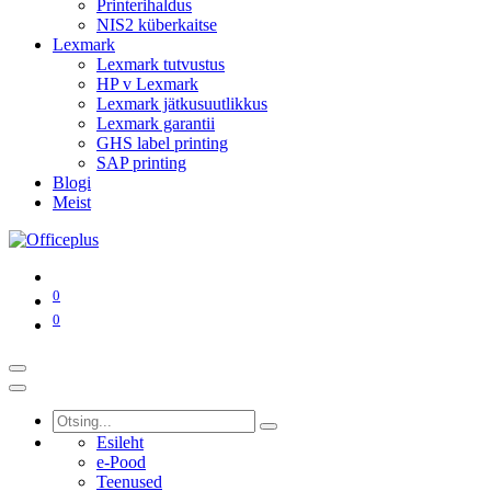
Printerihaldus
NIS2 küberkaitse
Lexmark
Lexmark tutvustus
HP v Lexmark
Lexmark jätkusuutlikkus
Lexmark garantii
GHS label printing
SAP printing
Blogi
Meist
0
0
Esileht
e-Pood
Teenused