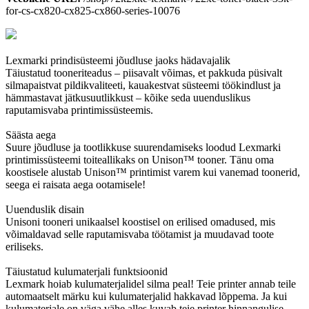
for-cs-cx820-cx825-cx860-series-10076
Lexmarki prindisüsteemi jõudluse jaoks hädavajalik
Täiustatud tooneriteadus – piisavalt võimas, et pakkuda püsivalt
silmapaistvat pildikvaliteeti, kauakestvat süsteemi töökindlust ja
hämmastavat jätkusuutlikkust – kõike seda uuenduslikus
raputamisvaba printimissüsteemis.
Säästa aega
Suure jõudluse ja tootlikkuse suurendamiseks loodud Lexmarki
printimissüsteemi toiteallikaks on Unison™ tooner. Tänu oma
koostisele alustab Unison™ printimist varem kui vanemad toonerid,
seega ei raisata aega ootamisele!
Uuenduslik disain
Unisoni tooneri unikaalsel koostisel on erilised omadused, mis
võimaldavad selle raputamisvaba töötamist ja muudavad toote
eriliseks.
Täiustatud kulumaterjali funktsioonid
Lexmark hoiab kulumaterjalidel silma peal! Teie printer annab teile
automaatselt märku kui kulumaterjalid hakkavad lõppema. Ja kui
kulumaterjale on väga vähe alles kuvab teie printer hinnangulise