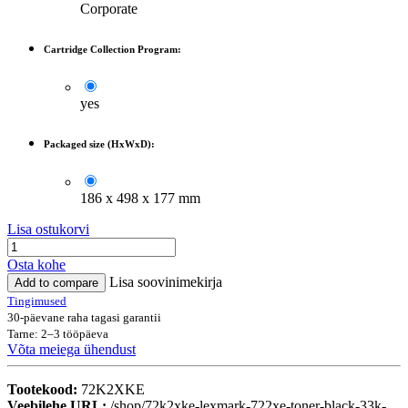
Corporate
Cartridge Collection Program:
yes
Packaged size (HxWxD):
186 x 498 x 177 mm
Lisa ostukorvi
Osta kohe
Lisa soovinimekirja
Add to compare
Tingimused
30-päevane raha tagasi garantii
Tarne: 2–3 tööpäeva
Võta meiega ühendust
Tootekood:
72K2XKE
Veebilehe URL:
/shop/72k2xke-lexmark-722xe-toner-black-33k-