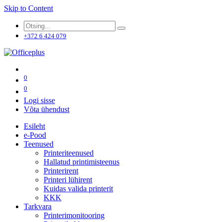
Skip to Content
+372 6 424 079
0
0
Logi sisse
Võta ühendust
Esileht
e-Pood
Teenused
Printeriteenused
Hallatud printimisteenus
Printerirent
Printeri lühirent
Kuidas valida printerit
KKK
Tarkvara
Printerimonitooring