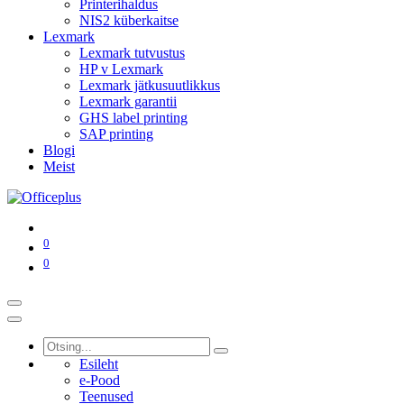
Printerihaldus
NIS2 küberkaitse
Lexmark
Lexmark tutvustus
HP v Lexmark
Lexmark jätkusuutlikkus
Lexmark garantii
GHS label printing
SAP printing
Blogi
Meist
0
0
Esileht
e-Pood
Teenused