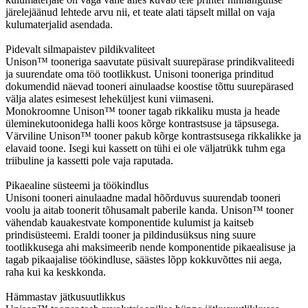
järelejäänud lehtede arvu nii, et teate alati täpselt millal on vaja
kulumaterjalid asendada.
Pidevalt silmapaistev pildikvaliteet
Unison™ tooneriga saavutate püsivalt suurepärase prindikvaliteedi
ja suurendate oma töö tootlikkust. Unisoni tooneriga prinditud
dokumendid näevad tooneri ainulaadse koostise tõttu suurepärased
välja alates esimesest leheküljest kuni viimaseni.
Monokroomne Unison™ tooner tagab rikkaliku musta ja heade
üleminekutoonidega halli koos kõrge kontrastsuse ja täpsusega.
Värviline Unison™ tooner pakub kõrge kontrastsusega rikkalikke ja
elavaid toone. Isegi kui kassett on tühi ei ole väljatrükk tuhm ega
triibuline ja kassetti pole vaja raputada.
Pikaealine süsteemi ja töökindlus
Unisoni tooneri ainulaadne madal hõõrduvus suurendab tooneri
voolu ja aitab toonerit tõhusamalt paberile kanda. Unison™ tooner
vähendab kauakestvate komponentide kulumist ja kaitseb
prindisüsteemi. Eraldi tooner ja pildindusüksus ning suure
tootlikkusega ahi maksimeerib nende komponentide pikaealisuse ja
tagab pikaajalise töökindluse, säästes lõpp kokkuvõttes nii aega,
raha kui ka keskkonda.
Hämmastav jätkusuutlikkus