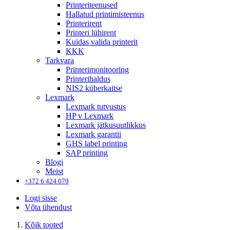
Printeriteenused
Hallatud printimisteenus
Printerirent
Printeri lühirent
Kuidas valida printerit
KKK
Tarkvara
Printerimonitooring
Printerihaldus
NIS2 küberkaitse
Lexmark
Lexmark tutvustus
HP v Lexmark
Lexmark jätkusuutlikkus
Lexmark garantii
GHS label printing
SAP printing
Blogi
Meist
+372 6 424 079
Logi sisse
Võta ühendust
Kõik tooted