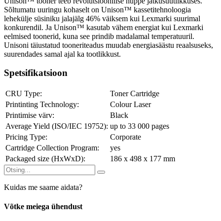
Unison™ tooner teeb revolutsioonilise hüppe jätkusuutlikkuses.
Sõltumatu uuringu kohaselt on Unison™ kassetitehnoloogia
lehekülje süsiniku jalajälg 46% väiksem kui Lexmarki suurimal
konkurendil. Ja Unison™ kasutab vähem energiat kui Lexmarki
eelmised toonerid, kuna see prindib madalamal temperatuuril.
Unisoni täiustatud tooneriteadus muudab energiasäästu reaalsuseks,
suurendades samal ajal ka tootlikkust.
Spetsifikatsioon
CRU Type:
Toner Cartridge
Printinting Technology:
Colour Laser
Printimise värv:
Black
Average Yield (ISO/IEC 19752):
up to 33 000 pages
Pricing Type:
Corporate
Cartridge Collection Program:
yes
Packaged size (HxWxD):
186 x 498 x 177 mm
Kuidas me saame aidata?
Võtke meiega ühendust